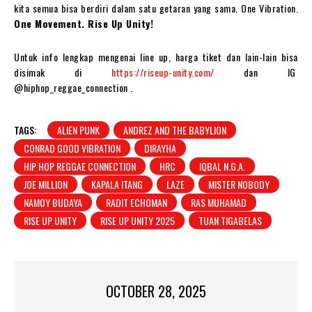
kita semua bisa berdiri dalam satu getaran yang sama. One Vibration.
One Movement. Rise Up Unity!
Untuk info lengkap mengenai line up, harga tiket dan lain-lain bisa
disimak di
https://riseup-unity.com/
dan IG
@hiphop_reggae_connection .
TAGS:
ALIEN PUNK
ANDREZ AND THE BABYLION
CONRAD GOOD VIBRATION
DIRAYHA
HIP HOP REGGAE CONNECTION
HRC
IQBAL N.G.A.
JOE MILLION
KAPALA ITANG
LAZE
MISTER NOBODY
NAMOY BUDAYA
RADIT ECHOMAN
RAS MUHAMAD
RISE UP UNITY
RISE UP UNITY 2025
TUAN TIGABELAS
OCTOBER 28, 2025