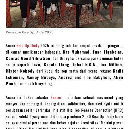
Presscon Rise Up Unity 2025
Acara
Rise Up Unity
2025 ini menghadirkan empat sosok berpengaruh
di kancah musik urban Indonesia,
Ras Muhamad, Tuan Tigabelas,
Conrad Good Vibration
, dan
Dirayha
bersama para seniman lintas
scene seperti
Laze, Kapala Itang, Iqbal N.G.A., Joe Million,
Mister Nobody
dari kubu hip hop serta dari scene reggae
Radit
Echoman, Namoy Budaya, Andrez and The Babylion, Alien
Punk
, dan masih banyak lagi.
Acara ini bukan sekadar
konser,
melainkan sebuah movement yang
menyerukan semangat kebangkitan, solidaritas, dan aksi nyata untuk
perubahan sosial. Lahir dari inisiatif Hip Hop Reggae Connection (HRC)
sebuah kolektif yang muncul di masa pandemi 2020 Rise Up Unity hadir
sebagai simbol persatuan dan keberlanjutan kreativitas. Melalui power
track “
Rise Up Unity
” yang bisa didengarkan di semua platform