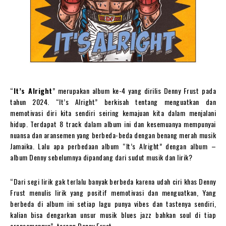
“
It’s Alright
” merupakan album ke-4 yang dirilis Denny Frust pada
tahun 2024. “It’s Alright” berkisah tentang menguatkan dan
memotivasi diri kita sendiri seiring kemajuan kita dalam menjalani
hidup. Terdapat 8 track dalam album ini dan kesemuanya mempunyai
nuansa dan aransemen yang berbeda-beda dengan benang merah musik
Jamaika. Lalu apa perbedaan album “It’s Alright” dengan album –
album Denny sebelumnya dipandang dari sudut musik dan lirik?
“Dari segi lirik gak terlalu banyak berbeda karena udah ciri khas Denny
Frust menulis lirik yang positif memotivasi dan menguatkan, Yang
berbeda di album ini setiap lagu punya vibes dan tastenya sendiri,
kalian bisa dengarkan unsur musik blues jazz bahkan soul di tiap
aransemennya”, terang Denny Frust