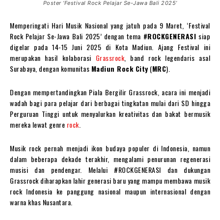
Poster ‘Festival Rock Pelajar Se-Jawa Bali 2025’
Memperingati Hari Musik Nasional yang jatuh pada 9 Maret, ‘Festival
Rock Pelajar Se-Jawa Bali 2025’ dengan tema
#ROCKGENERASI
siap
digelar pada 14-15 Juni 2025 di Kota Madiun. Ajang Festival ini
merupakan hasil kolaborasi
Grassrock
, band rock legendaris asal
Surabaya, dengan komunitas
Madiun Rock City
(
MRC
).
Dengan mempertandingkan Piala Bergilir Grassrock, acara ini menjadi
wadah bagi para pelajar dari berbagai tingkatan mulai dari SD hingga
Perguruan Tinggi untuk menyalurkan kreativitas dan bakat bermusik
mereka lewat genre
rock
.
Musik rock pernah menjadi ikon budaya populer di Indonesia, namun
dalam beberapa dekade terakhir, mengalami penurunan regenerasi
musisi dan pendengar. Melalui #ROCKGENERASI dan dukungan
Grassrock diharapkan lahir generasi baru yang mampu membawa musik
rock Indonesia ke panggung nasional maupun internasional dengan
warna khas Nusantara.