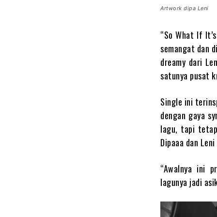
Artwork dipa Leni
“So What If It’
semangat dan d
dreamy dari Len
satunya pusat k
Single ini terins
dengan gaya syn
lagu, tapi teta
Dipaaa dan Leni
“Awalnya ini p
lagunya jadi asik