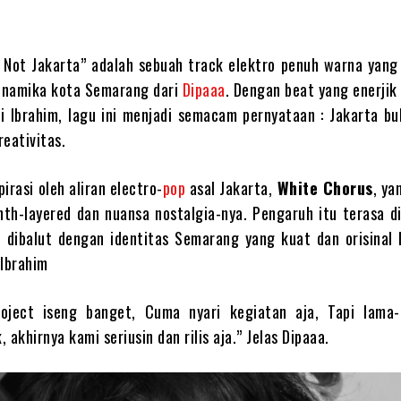
s Not Jakarta” adalah sebuah track elektro penuh warna yan
inamika kota Semarang dari
Dipaaa
. Dengan beat yang enerjik
i Ibrahim, lagu ini menjadi semacam pernyataan : Jakarta bu
reativitas.
pirasi oleh aliran electro-
pop
asal Jakarta,
White Chorus
, ya
th-layered dan nuansa nostalgia-nya. Pengaruh itu terasa di
p dibalut dengan identitas Semarang yang kuat dan orisinal 
 Ibrahim
roject iseng banget, Cuma nyari kegiatan aja, Tapi lama
, akhirnya kami seriusin dan rilis aja.” Jelas Dipaaa.