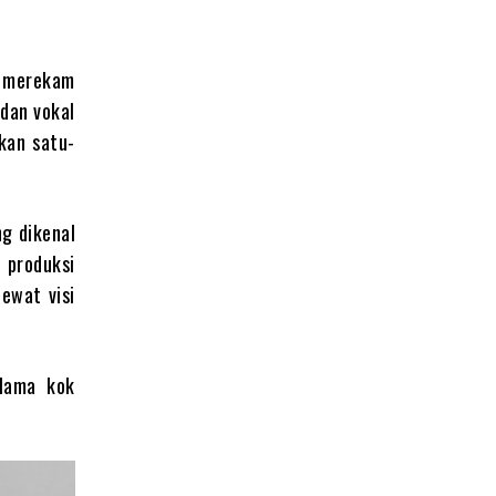
g merekam
 dan vokal
kan satu-
ng dikenal
 produksi
lewat visi
-lama kok