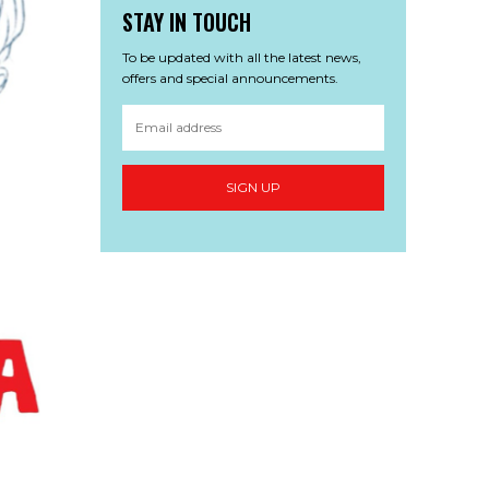
STAY IN TOUCH
To be updated with all the latest news,
offers and special announcements.
SIGN UP