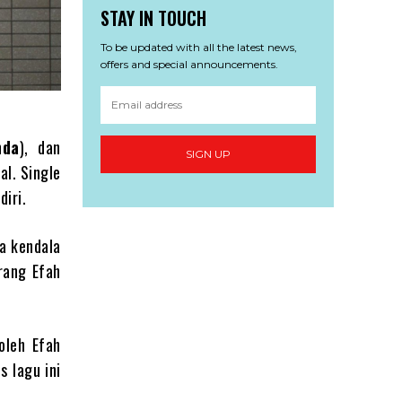
STAY IN TOUCH
To be updated with all the latest news,
offers and special announcements.
nda
), dan
SIGN UP
al. Single
diri.
da kendala
erang Efah
oleh Efah
s lagu ini