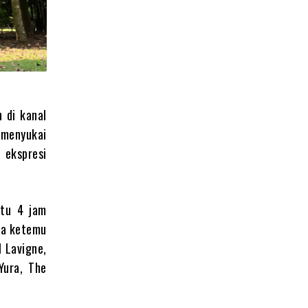
 di kanal
 menyukai
 ekspresi
ktu 4 jam
ika ketemu
l Lavigne,
Yura, The