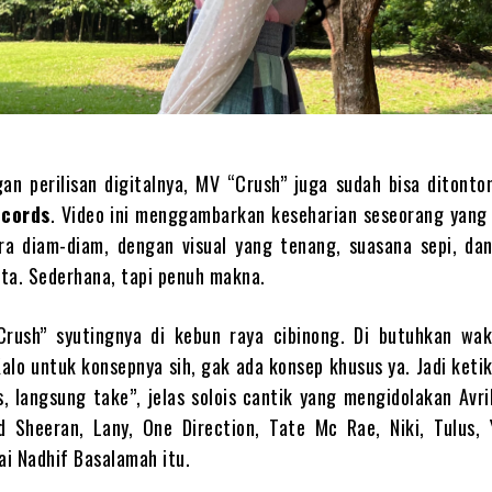
n perilisan digitalnya, MV “Crush” juga sudah bisa ditonton
ecords
. Video ini menggambarkan keseharian seseorang yang
ra diam-diam, dengan visual yang tenang, suasana sepi, dan
ta. Sederhana, tapi penuh makna.
Crush” syutingnya di kebun raya cibinong. Di butuhkan wa
Kalo untuk konsepnya sih, gak ada konsep khusus ya. Jadi ket
, langsung take”, jelas solois cantik yang mengidolakan Avri
d Sheeran, Lany, One Direction, Tate Mc Rae, Niki, Tulus, 
i Nadhif Basalamah itu.