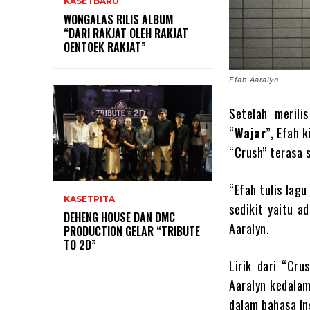
KASETBARU
WONGALAS RILIS ALBUM
“DARI RAKJAT OLEH RAKJAT
OENTOEK RAKJAT”
Efah Aaralyn
Setelah merili
“
Wajar
”, Efah 
“Crush” terasa 
“Efah tulis lagu
KASETPITA
sedikit yaitu ad
DEHENG HOUSE DAN DMC
Aaralyn.
PRODUCTION GELAR “TRIBUTE
TO 2D”
Lirik dari “Cr
Aaralyn kedala
dalam bahasa In