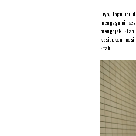
“iya, lagu ini 
mengagumi sese
mengajak Efah 
kesibukan masin
Efah.