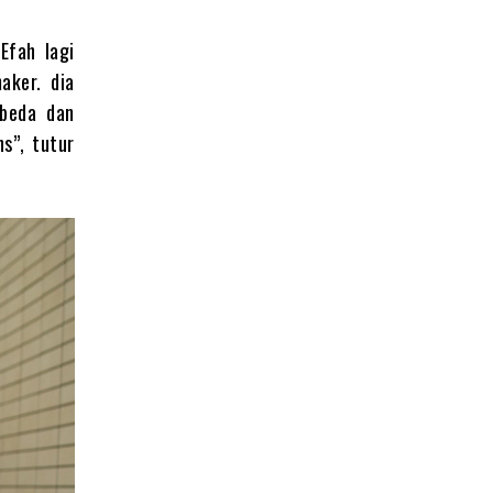
Efah lagi
aker. dia
rbeda dan
s”, tutur