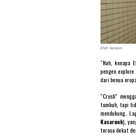
Efah Aaralyn
“Nah, kenapa E
pengen explore
dari benua eropa
“Crush” mengga
tumbuh, tapi ti
mendukung. Lag
Kasarunk
), ya
terasa dekat de