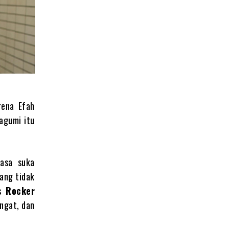
rena Efah
agumi itu
rasa suka
yang tidak
is
Rocker
ngat, dan