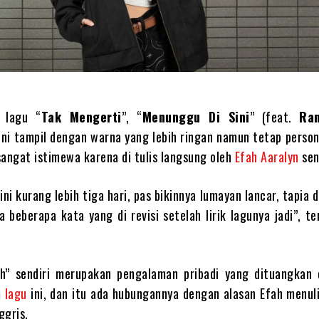
s lagu “
Tak Mengerti
”, “
Menunggu Di Sini
” (feat.
Ra
kini tampil dengan warna yang lebih ringan namun tetap person
sangat istimewa karena di tulis langsung oleh
Efah Aaralyn
sen
 ini kurang lebih tiga hari, pas bikinnya lumayan lancar, tapia 
a beberapa kata yang di revisi setelah lirik lagunya jadi”, t
ush” sendiri merupakan pengalaman pribadi yang dituangkan 
m
lagu
ini, dan itu ada hubungannya dengan alasan Efah menuli
ggris.