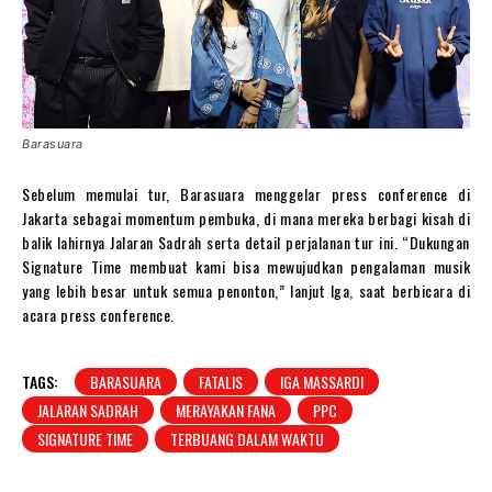
Barasuara
Sebelum memulai tur, Barasuara menggelar press conference di
Jakarta sebagai momentum pembuka, di mana mereka berbagi kisah di
balik lahirnya Jalaran Sadrah serta detail perjalanan tur ini. “Dukungan
Signature Time membuat kami bisa mewujudkan pengalaman musik
yang lebih besar untuk semua penonton,” lanjut Iga, saat berbicara di
acara press conference.
TAGS:
BARASUARA
FATALIS
IGA MASSARDI
JALARAN SADRAH
MERAYAKAN FANA
PPC
SIGNATURE TIME
TERBUANG DALAM WAKTU