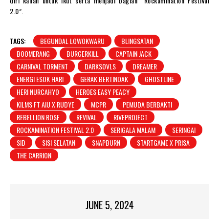
diri kalian untuk ikut serta menjadi bagian “Rockamination Festival
2.0”.
TAGS:
BEGUNDAL LOWOKWARU
BLINGSATAN
BOOMERANG
BURGERKILL
CAPTAIN JACK
CARNIVAL TORMENT
DARKSOVLS
DREAMER
ENERGI ESOK HARI
GERAK BERTINDAK
GHOSTLINE
HERI NURCAHYO
HEROES EASY PEACY
KILMS FT AIU X RUDYE
MCPR
PEMUDA BERBAKTI
REBELLION ROSE
REVIVAL
RIVEPROJECT
ROCKAMINATION FESTIVAL 2.0
SERIGALA MALAM
SERINGAI
SID
SISI SELATAN
SNAPBURN
STARTGAME X PRISA
THE CARRION
JUNE 5, 2024